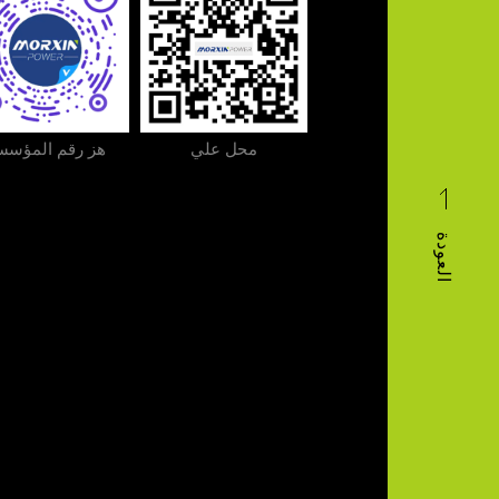
محل علي
هز رقم المؤسس
العودة
محل علي
هز رقم المؤسسة
الاهتمام