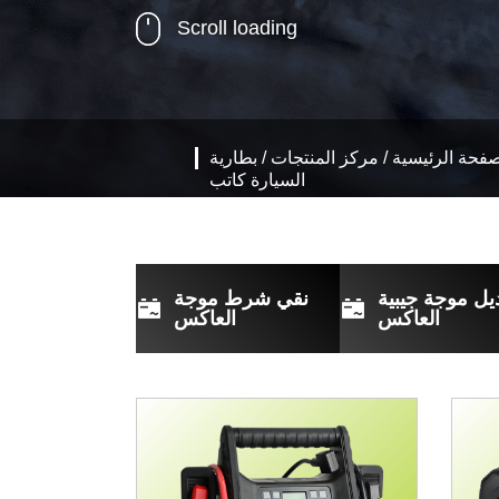
Scroll loading
صفحة الرئيسية
/
مركز المنتجات
/
بطارية
السيارة كاتب
يل موجة جيبية
نقي شرط موجة
العاكس
العاكس