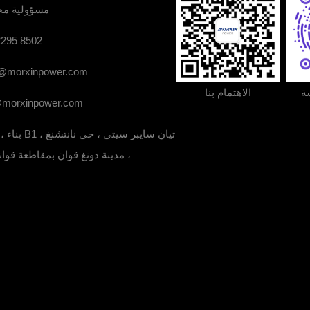
مسؤولية مح
2295 8502
o@morxinpower.com
ة
الاهتمام بنا
@morxinpower.com
1213 ، بنا
، مدينة دونغ قوان بمقاطعة قوان
1213 ، بناء B1 ، تيان سايبر سيتي ، حي نانتشنغ ، مدينة دونغ 
 بنا