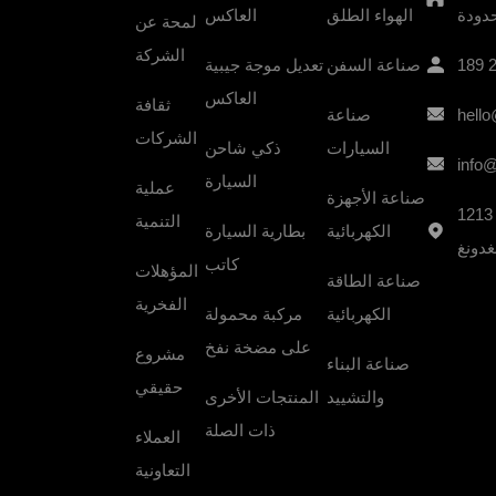
دودة
الهواء الطلق
العاكس
لمحة عن
الشركة
189 
صناعة السفن
تعديل موجة جيبية
العاكس
ثقافة
hell
صناعة
الشركات
السيارات
ذكي شاحن
info
السيارة
عملية
صناعة الأجهزة
ء B1 ، تيان سايبر سيتي ، حي نانتشنغ
التنمية
الكهربائية
بطارية السيارة
غدونغ
كاتب
المؤهلات
صناعة الطاقة
الفخرية
الكهربائية
مركبة محمولة
على مضخة نفخ
مشروع
189 2295 8502
صناعة البناء
طريقة الاتصال:
حقيقي
والتشييد
المنتجات الأخرى
قوان بمقاطعة قوانغدونغ
عنوان الشركة:
ذات الصلة
العملاء
hello@morxinpower.com
البريد الإلكتروني:
التعاونية