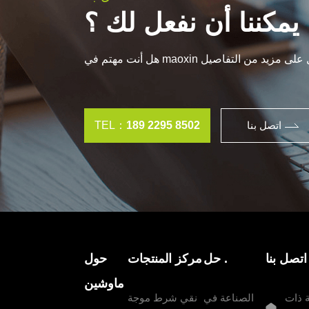
 يمكننا أن نفعل لك ؟
اتصل بنا
189 2295 8502
TEL：
اتصل بنا
حل .
مركز المنتجات
حول
ماوشين
 ذات
الصناعة في
نقي شرط موجة