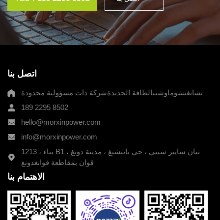
اتصل بنا
تشانغتشوماوشينالطاقة الجديدةشركة ذات مسؤولية محدودة
189 2295 8502
hello@morxinpower.com
info@morxinpower.com
1213 ، بناء B1 ، تيان سايبر سيتي ، حي نانتشنغ ، مدينة دونغ
قوان بمقاطعة قوانغدونغ
الاهتمام بنا
189 2295 8502
طريقة الاتصال:
عنوان الشركة:
1213 ، بناء B1 ، تيان سايبر سيتي ، حي نانتشنغ ، مدينة
دونغ قوان بمقاطعة قوانغدونغ