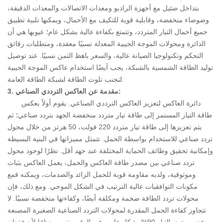
بتداخل ضئيل مع أجهزة الراديو ومعدات الاتصالات والمعدات الدقيقة،
وضوضاء منخفضة، وقابلية قوية للتكيف مع الأحمال، ويمكنها تلبية تطبيق
جميع أحمال التيار المتردد، وتتمتع بكفاءة عالية بشكل عام؛ عيوبها هي أن
الدائرة ومحولات الموجة الجيبية المعدلة نسبيًا معقدة، ومتطلبات رقائق
التحكم وتكنولوجيا الصيانة عالية، والسعر باهظ الثمن نسبيًا. عند توصيل
توليد الطاقة الشمسية بالشبكة، يجب أيضًا استخدام عاكس الموجة الجيبية
لتجنب تلوث الطاقة لشبكة الطاقة العامة.
3. مقدمة عن العاكس الترددي الصناعي:
دائرة العاكس لتعزيز العاكس الترددي الصناعي. يقوم أولاً بعكس
طاقة التيار المستمر إلى طاقة تيار متردد منخفضة الجهد بتردد صناعي؛ ثم
يتم تعزيزها إلى طاقة تيار متردد 220 فولت، 50 هرتز من خلال محول
تردد صناعي للاستخدام بواسطة الحمل. تتمثل مميزاتها في البنية البسيطة
وإمكانية تحقيق وظائف الحماية المختلفة عند جهد أقل. نظرًا لوجود محول
تردد صناعي بين مصدر طاقة العاكس والحمل، يعمل العاكس بثبات
وموثوقية، ولديه مقاومة قوية للحمل الزائد والصدمات، ويمكنه قمع
مكونات التوافقيات عالية الترتيب في الشكل الموجي. ومع ذلك، فإن
محولات تردد الطاقة ضخمة ومكلفة أيضًا، وكفاءتها منخفضة نسبيًا. لا
تتجاوز كفاءة الحمل المقدرة لمحولات التردد الصناعية الصغيرة المصنعة