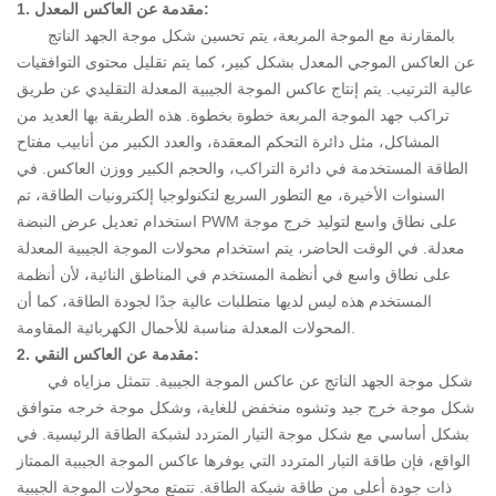
1. مقدمة عن العاكس المعدل:
صناعة الطاقة الكهربائية
بالمقارنة مع الموجة المربعة، يتم تحسين شكل موجة الجهد الناتج
صناعة البناء والتشييد
عن العاكس الموجي المعدل بشكل كبير، كما يتم تقليل محتوى التوافقيات
عالية الترتيب. يتم إنتاج عاكس الموجة الجيبية المعدلة التقليدي عن طريق
مول على الانترنت
اتصل بنا
مركز الأخبار
تراكب جهد الموجة المربعة خطوة بخطوة. هذه الطريقة بها العديد من
طريقة الاتصال
شركة ديناميكية
المشاكل، مثل دائرة التحكم المعقدة، والعدد الكبير من أنابيب مفتاح
رسالة على الانترنت
صناعة المعلومات
الطاقة المستخدمة في دائرة التراكب، والحجم الكبير ووزن العاكس. في
السنوات الأخيرة، مع التطور السريع لتكنولوجيا إلكترونيات الطاقة، تم
استخدام تعديل عرض النبضة PWM على نطاق واسع لتوليد خرج موجة
معدلة. في الوقت الحاضر، يتم استخدام محولات الموجة الجيبية المعدلة
على نطاق واسع في أنظمة المستخدم في المناطق النائية، لأن أنظمة
المستخدم هذه ليس لديها متطلبات عالية جدًا لجودة الطاقة، كما أن
المحولات المعدلة مناسبة للأحمال الكهربائية المقاومة.
2. مقدمة عن العاكس النقي:
شكل موجة الجهد الناتج عن عاكس الموجة الجيبية. تتمثل مزاياه في
شكل موجة خرج جيد وتشوه منخفض للغاية، وشكل موجة خرجه متوافق
بشكل أساسي مع شكل موجة التيار المتردد لشبكة الطاقة الرئيسية. في
الواقع، فإن طاقة التيار المتردد التي يوفرها عاكس الموجة الجيبية الممتاز
ذات جودة أعلى من طاقة شبكة الطاقة. تتمتع محولات الموجة الجيبية