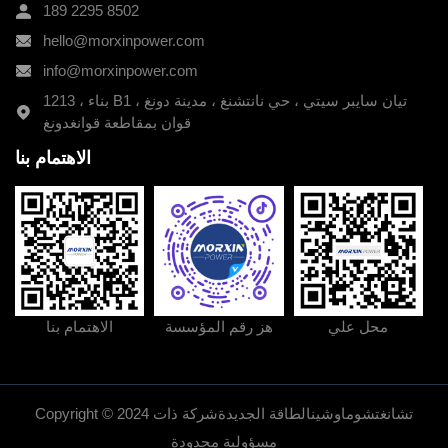
189 2295 8502
hello@morxinpower.com
info@morxinpower.com
1213 ، بناء B1 ، تيان سايبر سيتي ، حي نانتشنغ ، مدينة دونغ
قوان بمقاطعة قوانغدونغ
الاهتمام بنا
189 2295 8502
طريقة الاتصال:
عنوان الشركة:
1213 ، بناء B1 ، تيان سايبر سيتي ، حي نانتشنغ ، مدينة
دونغ قوان بمقاطعة قوانغدونغ
hello@morxinpower.com
البريد الإلكتروني:
info@morxinpower.com
البريد الإلكتروني:
محل علي
هز رقم المؤسسة
الاهتمام بنا
Copyright © 2024 تشانغتشوماوشينالطاقة الجديدةشركة ذات
مسؤولية محدودة