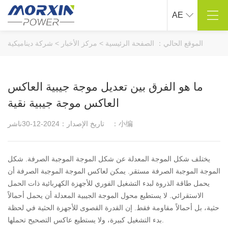
AE
مركز المنتجات
حول ماوشين
الموقع الحالي：
الصفحة الرئيسية
>
مركز الأخبار
>
شركة ديناميكية
نقي شرط موجة العاكس
لمحة عن الشركة
تعديل موجة جيبية العاكس
ثقافة الشركات
ما هو الفرق بين تعديل موجة جيبية العاكس
ذكي شاحن السيارة
عملية التنمية
العاكس موجة جيبية نقية
بطارية السيارة كاتب
المؤهلات الفخرية
مركبة محمولة على مضخة نفخ
مشروع حقيقي
ناشر：小编
تاريخ الإصدار：2024-12-30
المنتجات الأخرى ذات الصلة
العملاء التعاونية
الدعم الفني
حل .
يختلف شكل الموجة المعدلة عن شكل الموجة الموجبة الصرفة. شكل
الموجة الموجبة الصرفة مستقر. يمكن لعاكس الموجة الموجبة الصرفة أن
البحث والتطوير التخصيص
الصناعة في الهواء الطلق
يحمل طاقة الذروة لبدء التشغيل الفوري للأجهزة الكهربائية ذات الحمل
صناعة السفن
الاستقرائي. لا يستطيع محول الموجة الجيبية المعدلة أن يحمل أحمالاً
صناعة السيارات
حثية، بل أحمالاً مقاومة فقط. إن القدرة القصوى للأجهزة الحثية في لحظة
صناعة الأجهزة الكهربائية
بدء التشغيل كبيرة، ولا يستطيع عاكس التصحيح تحملها.