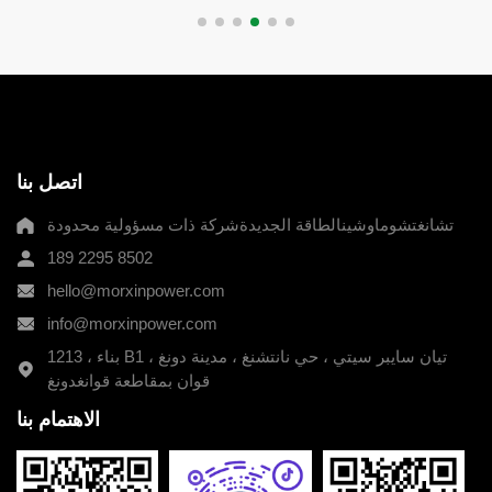
اتصل بنا
تشانغتشوماوشينالطاقة الجديدةشركة ذات مسؤولية محدودة
189 2295 8502
hello@morxinpower.com
info@morxinpower.com
1213 ، بناء B1 ، تيان سايبر سيتي ، حي نانتشنغ ، مدينة دونغ
قوان بمقاطعة قوانغدونغ
الاهتمام بنا
189 2295 8502
طريقة الاتصال: