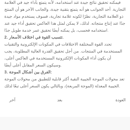
فيمكنه تحقيق نتائج جيدة عند استخدامه، لأنه يتمتع بأداء جيد في العلامة
صناعة الطاقة الكهربائية
التجارية. أحد الجوانب هو أنه يتمتع بتقنية جيدة، والجانب الآخر هو أن المنتج
صناعة البناء والتشييد
ذو العلامة التجارية، نظرًا لكونه علامة تجارية، فسوف يستخدم مواد جيدة
جدًا عند إنتاج منتجاته. لذلك، لا يمكن لمثل هذا العاكس تحقيق أداء جيد عند
مول على الانترنت
اتصل بنا
مركز الأخبار
استخدامه فحسب، بل يمكنه أيضًا تحقيق عمر خدمة طويل جدًا.
طريقة الاتصال
شركة ديناميكية
2. تتسبب القوة في اختلاف الأسعار.
رسالة على الانترنت
صناعة المعلومات
تحدد القوة المختلفة الاختلافات في المكونات الإلكترونية والتقنيات
المستخدمة في المنتجات. من أجل تحقيق القدرة العالية المطلوبة، يجب
أن يكون أداء المكونات الإلكترونية المستخدمة في العاكس أعلى،
وسيكون السعر المقابل أعلى أيضًا.
3. الفرق بين أشكال الموجة:
تعد محولات الموجة الجيبية النقية أكثر قابلية للتطبيق من محولات الموجة
الجيبية المعدلة (الموجة المربعة)، وبالتالي يكون السعر أعلى تبعًا لذلك.
العودة
بعد
آخر