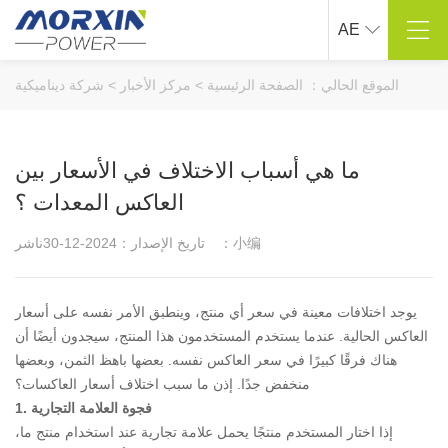
AE
مركز المنتجات
حول ماوشين
الموقع الحالي：
الصفحة الرئيسية
>
مركز الأخبار
>
شركة ديناميكية
نقي شرط موجة العاكس
لمحة عن الشركة
تعديل موجة جيبية العاكس
ثقافة الشركات
ما هي أسباب الاختلاف في الأسعار بين
ذكي شاحن السيارة
عملية التنمية
العاكس المعدات ؟
بطارية السيارة كاتب
المؤهلات الفخرية
مركبة محمولة على مضخة نفخ
مشروع حقيقي
ناشر：小编
تاريخ الإصدار：2024-12-30
المنتجات الأخرى ذات الصلة
العملاء التعاونية
الدعم الفني
حل .
يوجد اختلافات معينة في سعر أي منتج، وينطبق الأمر نفسه على أسعار
العاكس الحالية. عندما يستخدم المستخدمون هذا المنتج، سيجدون أيضًا أن
البحث والتطوير التخصيص
الصناعة في الهواء الطلق
هناك فرقًا كبيرًا في سعر العاكس نفسه. بعضها باهظ الثمن، وبعضها
صناعة السفن
منخفض جدًا. إذن ما سبب اختلاف أسعار العاكسات؟
صناعة السيارات
1. فجوة العلامة التجارية
صناعة الأجهزة الكهربائية
إذا اختار المستخدم منتجًا يحمل علامة تجارية عند استخدام منتج ما،