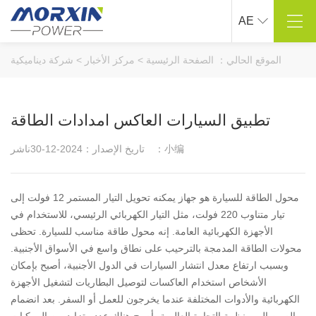
AE
مركز المنتجات
حول ماوشين
الموقع الحالي：
الصفحة الرئيسية
>
مركز الأخبار
>
شركة ديناميكية
نقي شرط موجة العاكس
لمحة عن الشركة
تعديل موجة جيبية العاكس
ثقافة الشركات
تطبيق السيارات العاكس امدادات الطاقة
ذكي شاحن السيارة
عملية التنمية
بطارية السيارة كاتب
المؤهلات الفخرية
ناشر：小编
تاريخ الإصدار：2024-12-30
مركبة محمولة على مضخة نفخ
مشروع حقيقي
المنتجات الأخرى ذات الصلة
العملاء التعاونية
محول الطاقة للسيارة هو جهاز يمكنه تحويل التيار المستمر 12 فولت إلى
تيار متناوب 220 فولت، مثل التيار الكهربائي الرئيسي، للاستخدام في
الدعم الفني
حل .
الأجهزة الكهربائية العامة. إنه محول طاقة مناسب للسيارة. تحظى
البحث والتطوير التخصيص
الصناعة في الهواء الطلق
محولات الطاقة المدمجة بالترحيب على نطاق واسع في الأسواق الأجنبية.
صناعة السفن
وبسبب ارتفاع معدل انتشار السيارات في الدول الأجنبية، أصبح بإمكان
صناعة السيارات
الأشخاص استخدام العاكسات لتوصيل البطاريات لتشغيل الأجهزة
الكهربائية والأدوات المختلفة عندما يخرجون للعمل أو السفر. بعد انضمام
صناعة الأجهزة الكهربائية