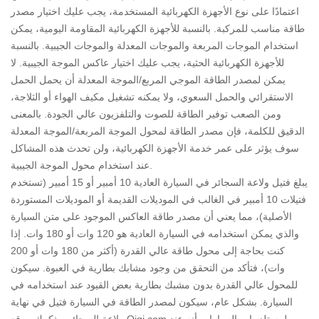
اعتمادًا على نوع الأجهزة الكهربائية المستخدمة، يجب عليك اختيار مصدر
طاقة مناسب للمركبة. بالنسبة للأجهزة الكهربائية المقاومة اليومية، يمكن
استخدام الموجات المربعة والموجات المعدلة والموجات الجيبية. بالنسبة
للأجهزة الكهربائية الحثية، يجب عليك اختيار عاكس الموجة الجيبية. لا
يمكن لمصدر الطاقة الموجي المربع/الموجة المعدلة أن يحمل الحمل
الاستقرائي والحمل السعوي، ولا يمكنه تشغيل مكيف الهواء أو الثلاجة،
ومن الصعب توفير الطاقة للصوت والتلفزيون عالي الجودة. بالمعنى
الدقيق للكلمة، فإن مصدر الطاقة لمحول الموجة المربعة/الموجة المعدلة
سوف يؤثر على عمر خدمة الأجهزة الكهربائية، ولن تحدث هذه المشاكل
عند استخدام محول الموجة الجيبية.
يبلغ فتيل ولاعة السجائر في السيارة العادية 10 أمبير أو 15 أمبير (تستخدم
فتيلات 10 أمبير في الغالب في الموديلات القديمة أو الموديلات المستوردة
الأصلية)، مما يعني أن مصدر طاقة العاكس الموجود على متن السيارة
والذي يمكن استخدامه في السيارة العادية هو 120 وات أو 180 وات. إذا
كنت بحاجة إلى محول طاقة عالي القدرة (أكثر من 180 وات أو 200
وات)، فتأكد من التحقق من وجود مشابك بطارية في العبوة. سيكون
للمحول عالي القدرة بدون مشبك بطارية بعض القيود عند استخدامه في
السيارة. بشكل عام، سيكون لمصدر الطاقة في السيارة فتيل في نهاية