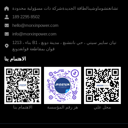
تشانغتشوماوشينالطاقة الجديدةشركة ذات مسؤولية محدودة
189 2295 8502
hello@morxinpower.com
info@morxinpower.com
1213 ، بناء B1 ، تيان سايبر سيتي ، حي نانتشنغ ، مدينة دونغ
قوان بمقاطعة قوانغدونغ
الاهتمام بنا
189 2295 8502
طريقة الاتصال:
عنوان الشركة:
1213 ، بناء B1 ، تيان سايبر سيتي ، حي نانتشنغ ، مدينة
دونغ قوان بمقاطعة قوانغدونغ
hello@morxinpower.com
البريد الإلكتروني:
info@morxinpower.com
البريد الإلكتروني:
محل علي
هز رقم المؤسسة
الاهتمام بنا