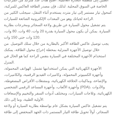
الصين إلى منظمة التجارة العالمية، أصبح هناك عدد متزايد من المركبات
صناعة الطاقة الكهربائية
الخاصة في السوق المحلية. لذلك، فإن مصدر الطاقة العاكس للمركبة،
صناعة البناء والتشييد
كمحول تيار مستمر إلى تيار متردد يستخدم أثناء التنقل، سيجلب الكثير من
الراحة لحياتك وهو من المعدات الإلكترونية الشائعة للسيارات.
مول على الانترنت
اتصل بنا
مركز الأخبار
يتم تشغيل محول السيارة عن طريق ولاعة السجائر ومخرجات بطارية
السيارة. يمكن أن يكون محول السيارة بقدرة 20 وات، 40 وات، 80 وات،
طريقة الاتصال
شركة ديناميكية
120 وات حتى 150 وات.
رسالة على الانترنت
صناعة المعلومات
يجب توصيل عاكس الطاقة الأكبر بالبطارية من خلال سلك التوصيل. من
خلال توصيل الأجهزة المنزلية بمحطة إخراج محول الطاقة، يمكنك
استخدام الأجهزة المختلفة في السيارة بنفس الراحة كما هو الحال في
المنزل.
الأجهزة الكهربائية التي يمكن استخدامها تشمل: الهواتف المحمولة،
وأجهزة الكمبيوتر المحمولة، وكاميرات الفيديو الرقمية، والكاميرات،
والإضاءة، وماكينات الحلاقة الكهربائية، ومشغلات الأقراص المضغوطة،
وأجهزة الألعاب، وأجهزة المساعد الرقمي الشخصي (PDA)، والأدوات
الكهربائية، وثلاجات السيارات، ومختلف أدوات السفر والتخييم والإسعافات
الأولية الطبية، وما إلى ذلك.
يتم تشغيل عاكس السيارة بشكل عام بواسطة بطارية السيارة أو ولاعة
السجائر، أولاً تحويل طاقة التيار المستمر ذات الجهد المنخفض إلى طاقة