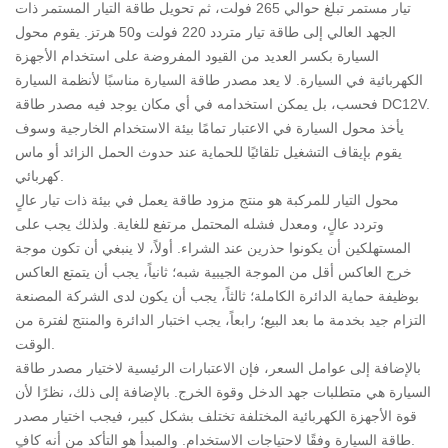
تيار مستمر تبلغ حوالي 265 فولت، ثم تحويل طاقة التيار المستمر ذات
الجهد العالي إلى طاقة تيار متردد 220 فولت و50 هرتز. يقوم محول
السيارة بكسر العديد من القيود المفروضة على استخدام الأجهزة
الكهربائية في السيارة. لا يعد مصدر طاقة السيارة مناسبًا لأنظمة السيارة
فحسب، بل يمكن استخدامه في أي مكان يوجد فيه مصدر طاقة DC12V.
يأخذ محول السيارة في الاعتبار تمامًا بيئة الاستخدام الخارجية وسوف
يقوم بإيقاف التشغيل تلقائيًا للحماية عند حدوث الحمل الزائد أو ماس
كهربائي.
محول التيار للمركبة هو منتج مزود طاقة يعمل في بيئة ذات تيار عالٍ
وتردد عالٍ، ومعدل فشله المحتمل مرتفع للغاية. ولذلك يجب على
المستهلكين أن يكونوا حذرين عند الشراء. أولاً، لا ينبغي أن تكون موجة
خرج العاكس أقل من الموجة الجيبية شبه؛ ثانياً، يجب أن يتمتع العاكس
بوظيفة حماية الدائرة الكاملة؛ ثالثاً، يجب أن يكون لدى الشركة المصنعة
التزام جيد بخدمة ما بعد البيع؛ رابعاً، يجب اختبار الدائرة والمنتج لفترة من
الوقت.
بالإضافة إلى عوامل السعر، فإن الاعتبارات الرئيسية لاختيار مصدر طاقة
السيارة هي متطلبات جهد الدخل وقوة الخرج. بالإضافة إلى ذلك، نظرًا لأن
قوة الأجهزة الكهربائية المختلفة تختلف بشكل كبير، فيجب اختيار مصدر
طاقة السيارة وفقًا لاحتياجات الاستخدام. والمبدأ هو التأكد من أنه كافٍ.