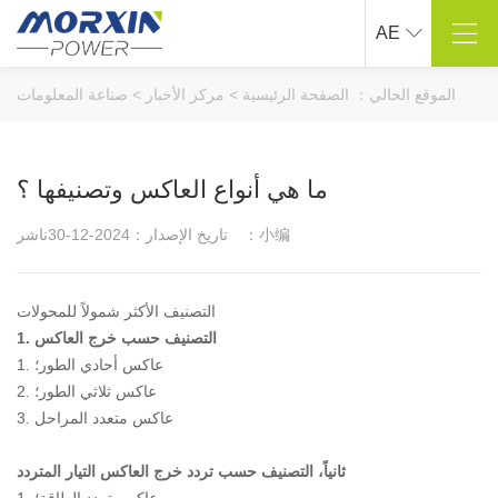
AE
مركز المنتجات
حول ماوشين
الموقع الحالي：
الصفحة الرئيسية
>
مركز الأخبار
>
صناعة المعلومات
نقي شرط موجة العاكس
لمحة عن الشركة
تعديل موجة جيبية العاكس
ثقافة الشركات
ما هي أنواع العاكس وتصنيفها ؟
ذكي شاحن السيارة
عملية التنمية
بطارية السيارة كاتب
المؤهلات الفخرية
ناشر：小编
تاريخ الإصدار：2024-12-30
مركبة محمولة على مضخة نفخ
مشروع حقيقي
المنتجات الأخرى ذات الصلة
العملاء التعاونية
التصنيف الأكثر شمولاً للمحولات
1. التصنيف حسب خرج العاكس
الدعم الفني
حل .
1. عاكس أحادي الطور؛
البحث والتطوير التخصيص
الصناعة في الهواء الطلق
2. عاكس ثلاثي الطور؛
صناعة السفن
3. عاكس متعدد المراحل
صناعة السيارات
ثانياً، التصنيف حسب تردد خرج العاكس التيار المتردد
صناعة الأجهزة الكهربائية