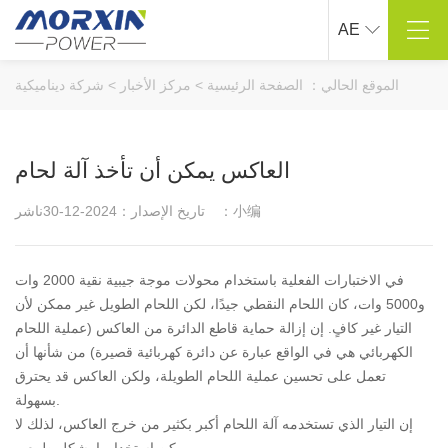
AE
مركز المنتجات
حول ماوشين
الموقع الحالي：
الصفحة الرئيسية
>
مركز الأخبار
>
شركة ديناميكية
نقي شرط موجة العاكس
لمحة عن الشركة
تعديل موجة جيبية العاكس
ثقافة الشركات
العاكس يمكن أن تأخذ آلة لحام
ذكي شاحن السيارة
عملية التنمية
بطارية السيارة كاتب
المؤهلات الفخرية
ناشر：小编
تاريخ الإصدار：2024-12-30
مركبة محمولة على مضخة نفخ
مشروع حقيقي
المنتجات الأخرى ذات الصلة
العملاء التعاونية
في الاختبارات الفعلية باستخدام محولات موجة جيبية نقية 2000 وات
و5000 وات، كان اللحام النقطي جيدًا، لكن اللحام الطويل غير ممكن لأن
الدعم الفني
حل .
التيار غير كافٍ. إن إزالة حماية قاطع الدائرة من العاكس (عملية اللحام
البحث والتطوير التخصيص
الصناعة في الهواء الطلق
الكهربائي هي في الواقع عبارة عن دائرة كهربائية قصيرة) من شأنها أن
صناعة السفن
تعمل على تحسين عملية اللحام الطويلة، ولكن العاكس قد يحترق
صناعة السيارات
بسهولة.
إن التيار الذي تستخدمه آلة اللحام أكبر بكثير من خرج العاكس، لذلك لا
صناعة الأجهزة الكهربائية