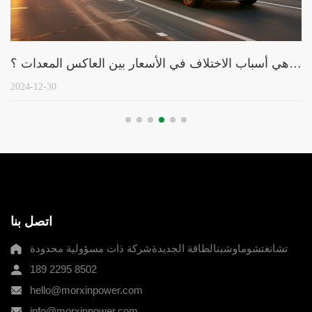
ما هي أسباب الاختلاف في الأسعار بين العاكس المعدات ؟
2024-12-30
اتصل بنا
تشانغتشوماوشينالطاقة الجديدةشركة ذات مسؤولية محدودة
189 2295 8502
hello@morxinpower.com
info@morxinpower.com