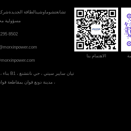
تشانغتشوماوشينالطاقة الجديدةشركة
مسؤولية مح
2295 8502
o@morxinpower.com
ة
الاهتمام بنا
@morxinpower.com
1213 ، بنا
، مدينة دونغ قوان بمقاطعة قوان
1213 ، بناء B1 ، تيان سايبر سيتي ، حي نانتشنغ ، مدينة دونغ 