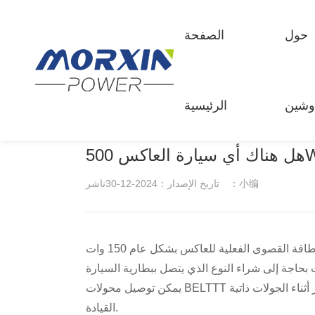
حول
الصفحة
مركز المنتجات
حول ماوشين
حالي：
الصفحة الرئيسية
>
مركز الأخبار
>
شركة ديناميكية
وشين
الرئيسية
نقي شرط موجة العاكس
لمحة عن الشركة
تعديل موجة جيبية العاكس
ثقافة الشركات
ذكي شاحن السيارة
عملية التنمية
بطارية السيارة كاتب
المؤهلات الفخرية
ناشر：小编
تاريخ الإصدار：2024-12-30
ركبة محمولة على مضخة نفخ
مشروع حقيقي
المنتجات الأخرى ذات الصلة
العملاء التعاونية
يمكن توصيل محولات BELTTT ذات القوى المختلفة ببطاريات السيارات ويمكن استخدامها لحمل الأجهزة المنزلية مثل طباخات الحث وأجهزة طهي الأرز أثناء الجولات ذاتية
القيادة.