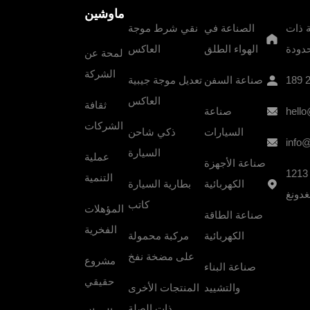
ماوشين
 ذات
الصناعة في
نقي شرط موجة
دودة
الهواء الطلق
العاكس
لمحة عن
الشركة
189 
صناعة السفن
تعديل موجة جيبية
العاكس
ثقافة
hell
صناعة
الشركات
السيارات
ذكي شاحن
info
السيارة
عملية
صناعة الأجهزة
ء B1 ، تيان سايبر سيتي ، حي نانتشنغ
التنمية
الكهربائية
بطارية السيارة
غدونغ
كاتب
المؤهلات
صناعة الطاقة
الفخرية
الكهربائية
مركبة محمولة
على مضخة نفخ
189 2295 8502
مشروع
طريقة الاتصال:
صناعة البناء
حقيقي
والتشييد
المنتجات الأخرى
قوان بمقاطعة قوانغدونغ
عنوان الشركة:
ذات الصلة