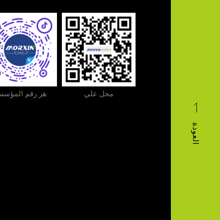
محل علي
هز رقم المؤسس
العودة